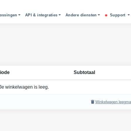
ossingen
API & integraties
Andere diensten
Support
iode
Subtotaal
Je winkelwagen is leeg.
Winkelwagen leegm