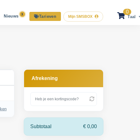
0
Nieuws
Tarieven
Mijn SMSBOX
Taal
Nederland
English
Français
Afrekening
aken
Subtotaal
€ 0,00